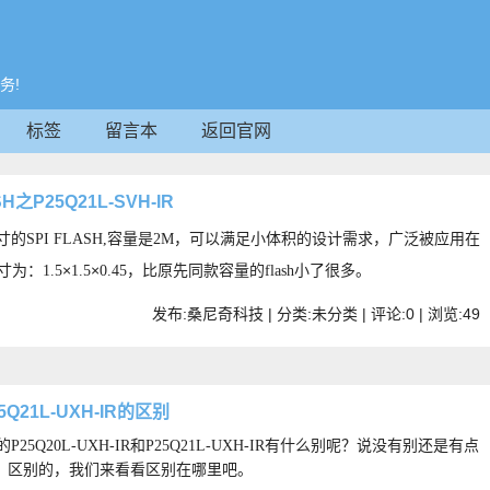
务!
标签
留言本
返回官网
H之P25Q21L-SVH-IR
SPI FLASH,容量是2M，可以满足小体积的设计需求，广泛被应用在
×
×
为：1.5
1.5
0.45，比原先同款容量的flash小了很多。
发布:桑尼奇科技 | 分类:未分类 | 评论:0 | 浏览:
49
5Q21L-UXH-IR的区别
的
P25Q20L-UXH-IR和P25Q21L-UXH-IR有什么别呢？说没有别还是有点
区别的，我们来看看区别在哪里吧。