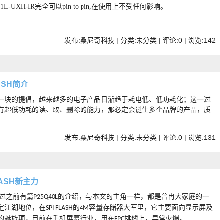
5Q21L-UXH-IR完全可以pin to pin,在使用上不受任何影响。
发布:桑尼奇科技 | 分类:未分类 | 评论:0 | 浏览:
142
LASH简介
一块的提倡，越来越多的电子产品日渐趋于耗电低、低功耗化；这一过
有超低功耗的读、取、删除的能力，那必定会诞生多个品牌的产品，质
发布:桑尼奇科技 | 分类:未分类 | 评论:0 | 浏览:
131
LASH新主力
看过之前有篇
的介绍，与本文的主角一样，都是普冉大家庭的一
P25Q40L
定江湖地位，在
的
容量存储器大军里，它主要面向显示屏及
SPI FLASH
4M
的魅族项，目前在手机屏幕行业，用在
排线上，异常火爆
。
FPC