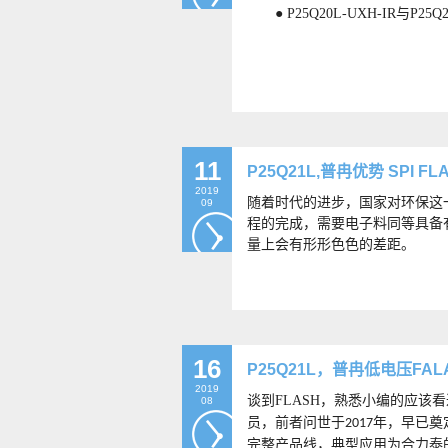
●
P25Q20L-UXH-IR与P2
11
P25Q21L,普冉优势 SPI F
2019
随着时代的进步，国家对环保这
09
程的完成，需要电子料同等具备
量上会有形形色色的差距。
16
P25Q21L，普冉低电压FA
2019
谈到FLASH，熟悉小编的应该
08
员，前者问世于
年，早已奠
2017
完整产品线，典型应用为合力泰