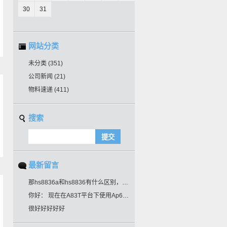
30
31
网站分类
未分类
(351)
公司新闻
(21)
物料速递
(411)
搜索
最新留言
那hs8836a和hs8836有什么区别，引脚一样吗？可以通用吗？
你好： 现在在A83T平台下使用Ap6212。使用默认频率115200时，芯片通讯正常。当切换到高波特率时，芯片再无回复。请帮忙指导一下是什么问题导致的。谢谢！！
很好好好好好