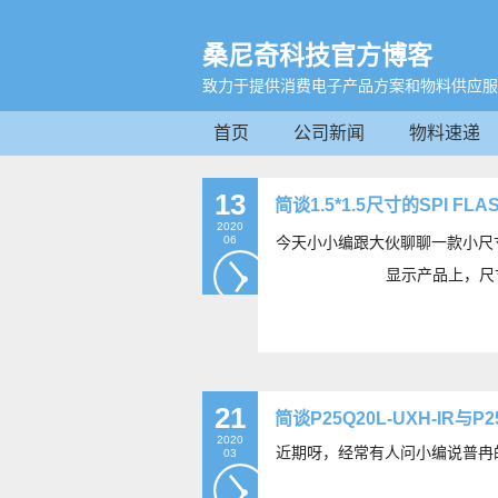
桑尼奇科技官方博客
致力于提供消费电子产品方案和物料供应服
首页
公司新闻
物料速递
13
简谈1.5*1.5尺寸的SPI FLAS
2020
06
今天小小编跟大伙聊聊一款小尺寸的
显示产品上，尺寸
21
简谈P25Q20L-UXH-IR与P2
2020
近期呀，经常有人问小编说普冉
03