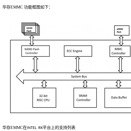
华存
EMMC
功能框图如下：
华存
EMMC
在
平台上的支持列表
INTEL RK