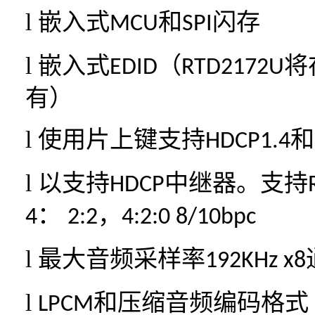
l
嵌入式
和
闪存
MCU
SPI
l
嵌入式
（
将
EDID
RTD2172U
有）
l
使用片上键支持
和
HDCP1.4
l
以支持
中继器。支持
HDCP
：
，
4
2:2
4:2:0 8/10bpc
l
最大音频采样率
192KHz x8
l
和压缩音频编码格式
LPCM