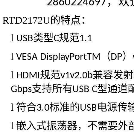
，欢
2
860224697
RTD2172U
的特点：
l
类型
规范
USB
C
1.1
l
（
）
VESA DisplayPortTM
DP
l
规范
兼容发射
HDMI
v1v2.0b
支持所有
型通道
Gbps
USB C
l
符合
标准的
电源传
3.0
USB
l
嵌入式振荡器，不需要外