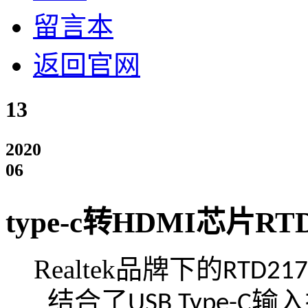
留言本
返回官网
13
2020
06
type-c转HDMI芯片RTD
Realtek品牌下的
RTD21
结合了
输入
USB Type-C