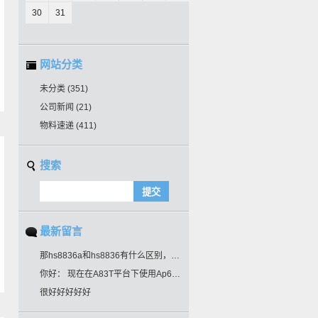
30
31
网站分类
未分类
(351)
公司新闻
(21)
物料速递
(411)
搜索
最新留言
那hs8836a和hs8836有什么区别，引脚一样吗？可以通用吗？
你好： 现在在A83T平台下使用Ap6212。使用默认频率115200时，芯片通讯正常。当切换到高波特率时，芯片再无回复。请帮忙指导一下是什么问题导致的。谢谢！！
很好好好好好