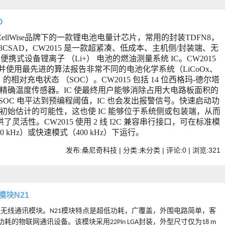
D
微CellWise品牌下的一款锂电池电量计芯片，常用的封装TDFN8，
3CSAD，CW2015 是一款超紧凑、低成本、主机侧/封装端、无
携式设备锂离子 （Li+） 电池的燃油测量系统 IC。
CW2015
况，并使用最先进的算法报告非常不同的电池化学系统（LiCoOx、
）的相对充电状态 （SOC）。CW2015 包括 14 位西格玛-德尔塔
精确温度传感器。IC 使最终用户能够消除占用大电路板面积的
SOC 电平达到预编程阈值，IC 也会发出报警信号。快速启动功
行初始估计的可能性，这也使 IC 能够位于系统侧或包装端，从而
活性。CW2015 使用 2 线 I2C 兼容串行接口，可在标准模
0 kHz）或快速模式（400 kHz）下运行
。
发布:桑尼奇科技 | 分类:未分类 | 评论:0 | 浏览:
321
模块N21
级无线通讯模块
。
模块特点是超低功耗，广覆盖，外围电路简单，客
N21
功耗的物联网通讯设备。该模块采用
封装，外型尺寸仅为
22Pin LGA
18 m