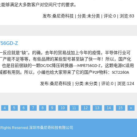
上能够满足大多数客户对空间尺寸的要求。
发布:桑尼奇科技 | 分类:未分类 | 评论:0 | 浏览:
83
56GD-Z
一反应就是“缺”。的确，去年的贸易战加上今年的疫情，半导体行业可
厂产能不足等等，有些品牌的某些型号甚至缺了快一年！所以，国产化
，也是目前很缺的一颗
降压转换器—
，这颗电源
适用
DC/DC
MP8756GD-Z
IC
域都有用到。所以，小编也给大家带来了它的国产
物料：
P2P
SCT2260A
发布:桑尼奇科技 | 分类:未分类 | 评论:0 | 浏览:
124
4
5
6
7
8
9
10
11
12
13
14
15
»
m. All Rights Reserved.深圳市桑尼奇科技有限公司