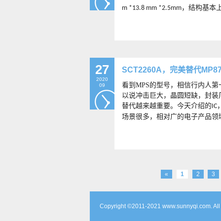
，结构基本
m *13.8 mm *2.5mm
27
SCT2260A，完美替代MP87
2020
看到
MPS
的型号，相信行内人第
09
以说冲击巨大，晶圆短缺，封装
替代越来越重要。今天介绍的
IC
场景很多，相对广的电子产品领
«
1
2
3
Copyright ©2011-2021 www.sunnyqi.co