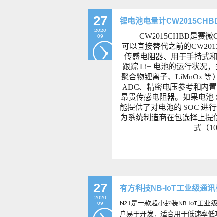
27
锂电池电量计CW2015CHB
2020
CW2015CHBD是赛
09
可以直接替代之前的CW201
传感电阻器、用于手持式和便
跟踪 Li+ 电池的运行状
聚合物锂离子、LiMnOx 等
ADC、精密电压参考和内置
昂贵传感电阻器。如果电池 
能提供了对电池的 SOC 进
为系统制造商在包选择上提供了灵
式（10
27
有方科技NB-IoT工业级通讯
2020
是一款超小封装
工业
N21
NB-IoT
09
户易于开发，适合用于低速率低