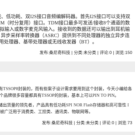
性能、低功耗、双I2S接口音频编解码器。首先I2S接口可以支持双
与TDM（时分复用）接口。TDM接口最多可发送/接收8个通道的数
拟输入或数字麦克风输入。接收到的数据还可以输出到耳机输
。异步采样率转换器（ASRC）提供到不同处理器的独立异步连
用处理器、基带处理器或无线收发器（BT）。
发布:桑尼奇科技 | 分类:未分类 | 评论:0 | 浏览:
150
是没有TSSOP8封装的，而有些案子设计需求要用到这个
封装，今天小编给各
牌很多容量都具有TSSOP的封装，基本上可以PIN TO PIN。
储出货量的领先者，产品具有
低功耗
SPI NOR Flash存储器和高可靠性 I
被
广泛用于消费类、工控类、通讯类、物联网等。
发布:桑尼奇科技 | 分类:未分类 | 评论:0 | 浏览:
73