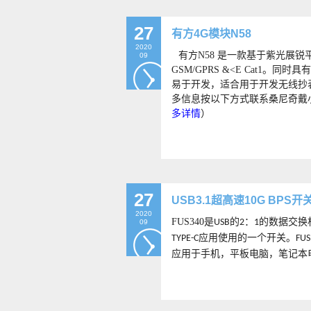
27
有方4G模块N58
2020
有方
N58 是一款基于紫光展
09
GSM/GPRS &<E Cat1。
易于开发，适合用于开发无线抄表
多信息按以下方式联系桑尼奇戴
多详情
）
27
USB3.1超高速10G BPS开
2020
FUS340
是
的
：
的数据交换
USB
2
1
09
应用使用的一个开关。
TYPE-C
FUS
应用于手机，平板电脑，笔记本