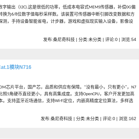
数字输出（
这是很低的功率，低成本电容式
传感器，补偿
偏
I2C).
MEMS
0G
转换为
位数字值每秒采样数。该装置可传感器中断引脚改变数据和方
6/8
探测，手持设备智能省电，计步器，游戏和虚拟现实输入设备，影像设
发布:桑尼奇科技 | 分类:未分类 | 评论:0 | 浏览:
54
.1模块N716
芯片平台，国产芯，品质和供应有保障。“没有最小，只有更小”，
0DM
N7
比照
角硬币直径更小，具有高集成度。支持
，客户开发更加高
5
OpenCPU
本。支持蓝牙近场通信，支持
定位，内嵌高精度定位算法，多样选
Wi-Fi
发布:桑尼奇科技 | 分类:未分类 | 评论:0 | 浏览:
162