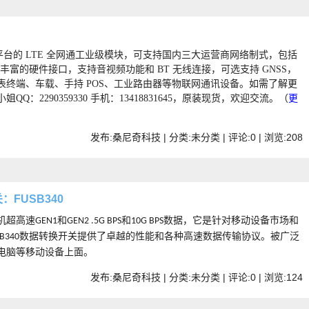
锐平台的 LTE 全网通工业级模块，可支持国内三大运营商网络制式，包括
同时具有丰富的硬件接口，支持音视频功能和 BT 无线连接，可选支持 GNSS，
终端、车载、手持 POS、工业路由器等物联网通讯设备
。如需了解更
小
姐
QQ
：
2290359330 手机：13418831645，原装现货，欢迎交流。（
更
发布:桑尼奇科技 | 分类:未分类 | 评论:0 | 浏览:
208
关：FUSB340
机超高速
和
和
数据，它是针对移动设备市场和
GEN1
GEN2 .5G BPS
10G BPS
数据转换开关提供了卓越的性能和各种高速数据传输协议。被广泛
B340
电脑等移动设备上面。
发布:桑尼奇科技 | 分类:未分类 | 评论:0 | 浏览:
124