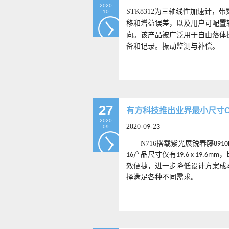
2020
STK8312
为三轴线性加速计，带
10
移和增益误差，以及用户可配置
向。该产品被广泛用于自由落体
备和记录。振动监测与补偿。
27
有方科技推出业界最小尺寸Cat
2020
2020-0
-2
9
3
09
N716
搭载紫光展锐春藤
891
产品尺寸仅有
，
16
19.6 x 19.6mm
效便捷，进一步降低设计方案成
择满足各种不同需求。