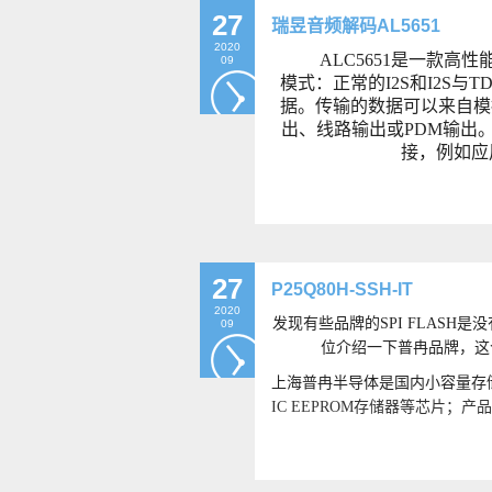
27
瑞昱音频解码AL5651
2020
ALC5651是一款高
09
模式：正常的I2S和I2S
据。传输的数据可以来自模
出、线路输出或PDM输出
接，例如应
27
P25Q80H-SSH-IT
2020
发现有些品牌的SPI FLASH
09
位介绍一下普冉品牌，这个品
上海普冉半导体是国内小容量存
IC EEPROM存储器
等
芯片
；
产品