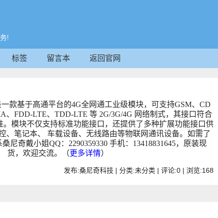
务!
标签
留言本
返回官网
CIe模块是一款基于高通平台的4G全网通工业级模块，可支持GSM、CD
A、FDD-LTE、TDD-LTE 等 2G/3G/4G 网络制式，其接口符合
Card 1.2 标准。模块不仅支持标准功能接口，还提供了多种扩展功能接口供
控、笔记本、 车载设备、无线路由等物联网通讯设备
。如需了
系桑尼奇戴小
姐
QQ
：
2290359330 手机：13418831645，原装现
货，欢迎交流。（
更多详情
）
发布:桑尼奇科技 | 分类:未分类 | 评论:0 | 浏览:
168