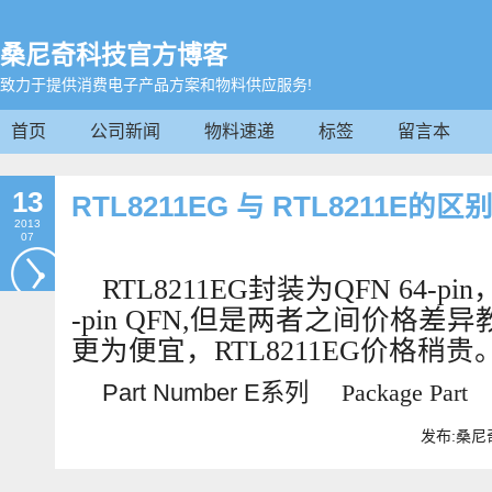
桑尼奇科技官方博客
致力于提供消费电子产品方案和物料供应服务!
首页
公司新闻
物料速递
标签
留言本
13
RTL8211EG 与 RTL8211E的区
2013
07
RTL8211EG
封装为QFN 64-pin
-pin QFN,但是两者之间价格差异
更为便宜，RTL8211EG价格稍贵
Part Number E
系列
Package Par
发布:桑尼奇