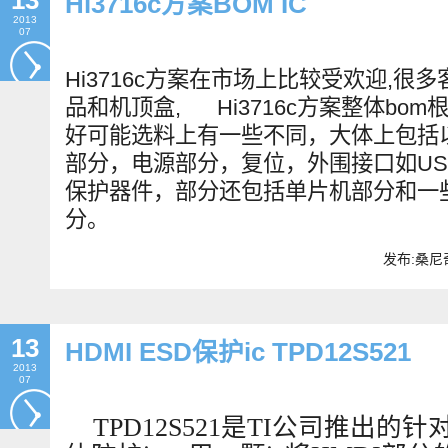
13
Hi3716c方案BOM IC
2013
07
Hi3716c
方案在市场上比较受欢迎
,
很多
品和机顶盒
, Hi3716c
方案整体
bom
好可能选料上有一些不同，大体上包括
部分，电源部分，复位，外围接口如
US
保护器件，部分还包括单片机部分和一
分。
发布:桑尼奇
13
HDMI ESD保护ic TPD12S521
2013
07
TPD12S521
是TI公司推出的针