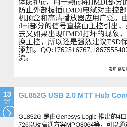
体防护ic，用一颗ic将HMDI部
防止外部拔插HMDI电缆对主控
机顶盒和高清播放器应用广泛。由
dmi部分的信号直接由主控引出
去又如果出现HMDI打坏的现象
换主控，所以还是强烈建议ESD
添加。QQ:1762516767,18675
流。
发布:桑尼奇
13
GL852G USB 2.0 MTT Hub Cont
2013
07
GL852G
是由
Genesys Logic
推出的
4
口
726
以及高通方案
MPQ8064
等，可以通