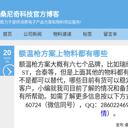
桑尼奇科技官方博客
致力于提供消费电子产品方案和物料供应服务!
首页
公司新闻
物料速递
标签
留言本
20
额温枪方案上物料都有哪些
2020
04
额温枪方案大概有六七个品牌，比如瑞
ST，合泰等，但是上面其他的物料都
不是都可以替代，哪些目前有货可以稳
客户，小编就我司目前了解的情况和备
有所帮助。
如需
了解更多信息按以下方
（微信同号），QQ：
60724
2
8602246
情
）
。
发布:桑