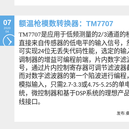
07
额温枪模数转换器：TM7707
2020
04
TM7707
是应用于低频测量的
通道的
2/3
直接来自传感器的低电平的输入信号，
可实现
位无丢失代码性能，选定的输
24
调制器的增益可编程前端，片内数字滤
号，通过片内控制寄存器可调节滤波器
而对数字滤波器的第一个陷波进行编程
模拟输入，只需
或
的单
2.7-3.3
4.75-5.25
统，微控制器和基于
系统的理想产
DSP
线接口。
发布:桑